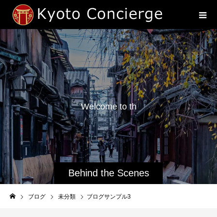
W
e
l
c
o
m
e
t
o
t
h
e
Behind the Scenes
of Real Kyoto
ブログ
未分類
ブログサンプル3