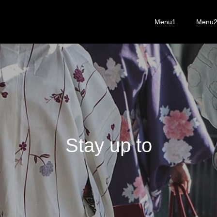
Menu1
Menu
S
t
a
y
u
p
t
o
d
a
t
e
w